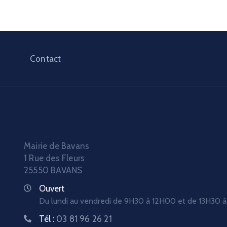
Contact
Mairie de Bavans
1 Rue des Fleurs
25550 BAVANS
Ouvert
Du lundi au vendredi de 9H30 à 12H00 et de 13H30 
Tél :
03 81 96 26 21