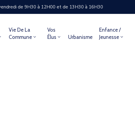
u vendredi de 9H30 à 12H00 et de 13H30 à 16H30
Vie De La
Vos
Enfance /
Commune
Élus
Urbanisme
Jeunesse