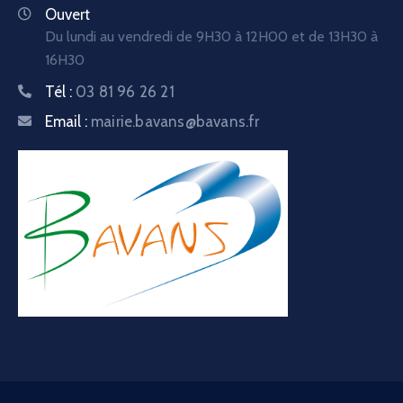
Ouvert
Du lundi au vendredi de 9H30 à 12H00 et de 13H30 à
16H30
Tél :
03 81 96 26 21
Email :
mairie.bavans@bavans.fr