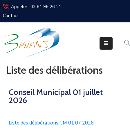
Appeler : 03 81 96 26 21
Contact
Bavans
Vie
De
La
Commune
Liste des délibérations
Vos
Élus
Conseil Municipal 01 juillet
Urbanisme
2026
Enfance
/
Jeunesse
Liste des délibérations CM 01 07 2026