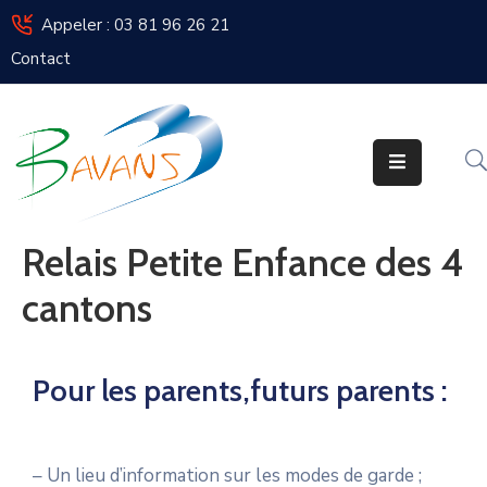
Appeler : 03 81 96 26 21
Contact
Bavans
Vie
De
La
Commune
Relais Petite Enfance des 4
Vos
cantons
Élus
Urbanisme
Pour les parents,futurs parents :
Enfance
/
Jeunesse
– Un lieu d’information sur les modes de garde ;