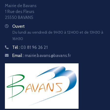
Mairie de Bavans
1 Rue des Fleurs
25550 BAVANS
Ouvert
Du lundi au vendredi de 9H30 à 12H00 et de 13H30 à
16H30
Tél :
03 81 96 26 21
Email :
mairie.bavans@bavans.fr